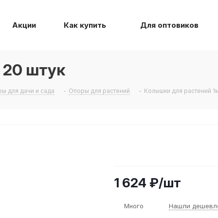
Акции
Как купить
Для оптовиков
 20 штук
ы для дачи и сада
-
Опоры для растений
-
Колышки для растений 1м
1 624
₽
/шт
Много
Нашли дешевл