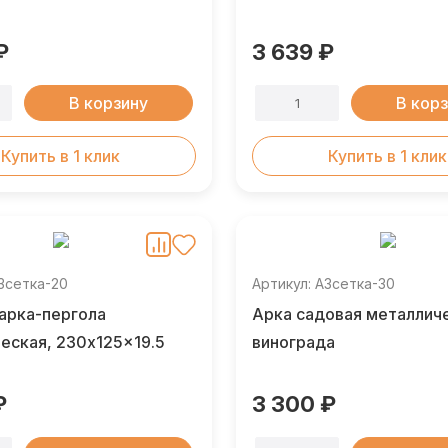
₽
3 639 ₽
В корзину
В кор
Купить в 1 клик
Купить в 1 клик
АЗсетка-20
Артикул: АЗсетка-30
арка-пергола
Арка садовая металлич
еская, 230x125x19.5
винограда
₽
3 300 ₽