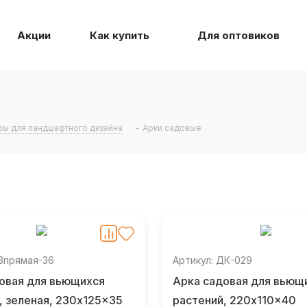
Акции
Как купить
Для оптовиков
ры для ландшафтного дизайна
-
Арки садовые
АЗпрямая-36
Артикул: ДК-029
овая для вьющихся
Арка садовая для вьющ
, зеленая, 230x125x35
растений, 220x110x40