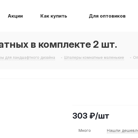
Акции
Как купить
Для оптовиков
тных в комплекте 2 шт.
ры для ландшафтного дизайна
-
Шпалеры комнатные маленькие
-
Оп
303
₽
/шт
Много
Нашли дешевл