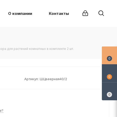
О компании
Контакты
ора для растений комнатных в комплекте 2 шт.
0
0
Артикул:
ШЦвеерная40/2
0
е?